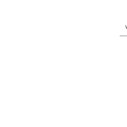
-----