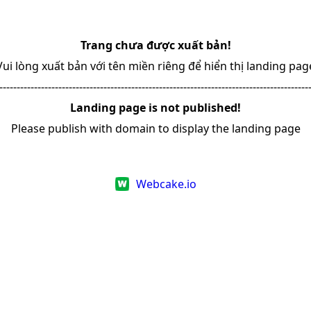
Trang chưa được xuất bản!
Vui lòng xuất bản với tên miền riêng để hiển thị landing pag
-----------------------------------------------------------------------------------------
Landing page is not published!
Please publish with domain to display the landing page
Webcake.io