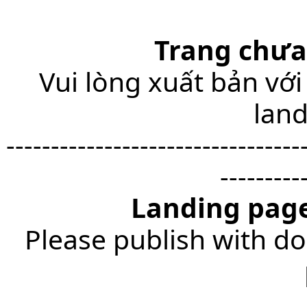
Trang chưa
Vui lòng xuất bản với
lan
---------------------------------
---------
Landing page
Please publish with do