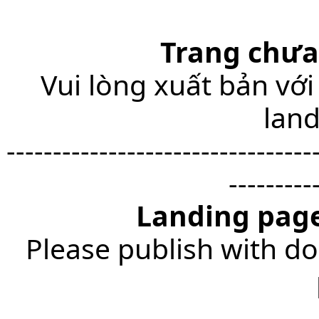
Trang chưa
Vui lòng xuất bản với
lan
---------------------------------
---------
Landing page
Please publish with do