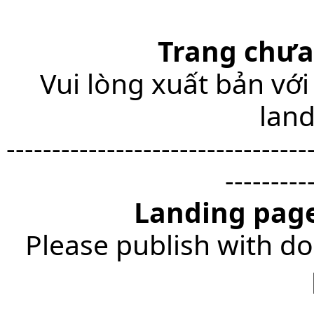
Trang chưa
Vui lòng xuất bản với
lan
---------------------------------
---------
Landing page
Please publish with do